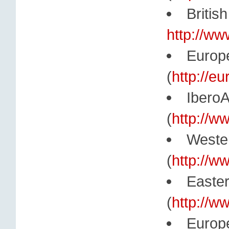
Briti
http://ww
Europ
(
http://e
Ibero
(
http://w
Weste
(
http://w
Easte
(
http://w
Europe