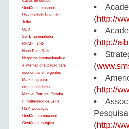
Casos de estudo
Acade
Gestão empresarial
Universidade Nove de
(
http://w
Julho
Academ
UED
Ser Empreendedor
(
http://a
READ – UBS
Nuno Rosa Reis
Strat
Negócios internacionais e
(
www.sms
a internacionalização para
economias emergentes
Americ
Marketing para
empreendedores
(
http://w
Manuel Portugal Ferreira
Assoc
I. Politécnico de Leiria
HSM Educação
Pesquisa
Gestão Internacional
(
http://w
Gestão estratégica