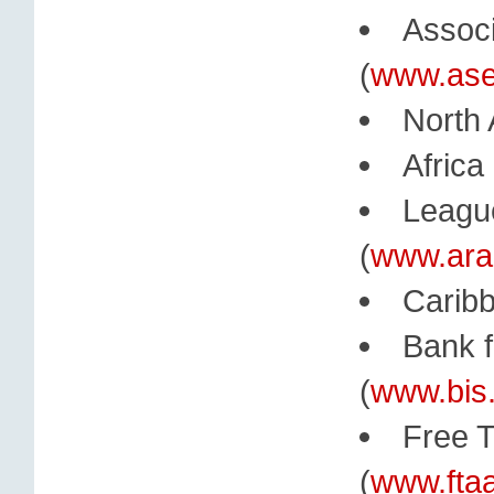
Associ
(
www.ase
North 
Africa
League
(
www.ara
Carib
Bank f
(
www.bis
Free T
(
www.ftaa