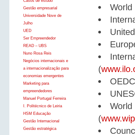
Casos de estudo
World
Gestão empresarial
Universidade Nove de
Intern
Julho
United
UED
Ser Empreendedor
Europ
READ – UBS
Nuno Rosa Reis
Intern
Negócios internacionais e
(
www.ilo.
a internacionalização para
economias emergentes
OEDC
Marketing para
empreendedores
UNES
Manuel Portugal Ferreira
World 
I. Politécnico de Leiria
HSM Educação
(
www.wip
Gestão Internacional
Counci
Gestão estratégica