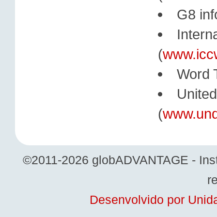
G8 inf
Inter
(
www.icc
Word T
Unite
(
www.und
©2011-2026 globADVANTAGE - Institu
r
Desenvolvido por Unida