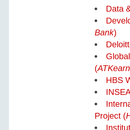
Data &
Develo
Bank
)
Deloit
Global
(
ATKearn
HBS W
INSEA
Intern
Project (
Instit