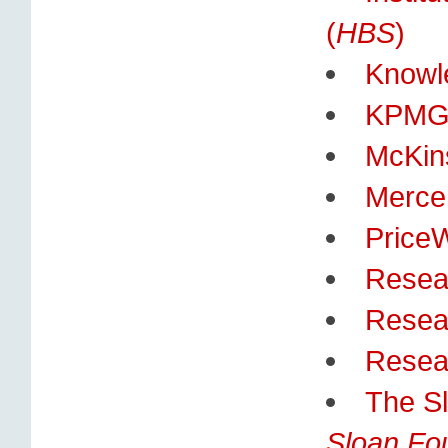
(
HBS
)
Knowl
KPMG 
McKin
Merce
Price
Resear
Resea
Resear
The Sl
Sloan Fo