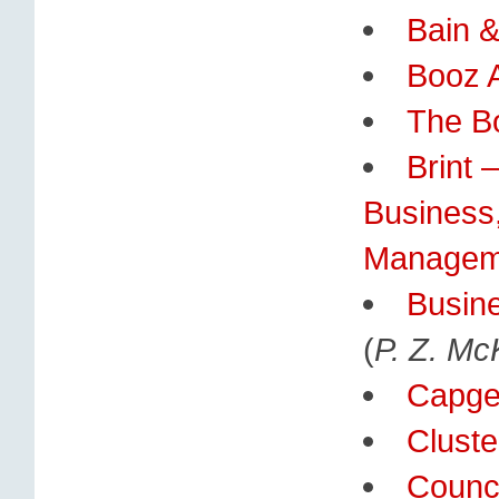
Bain 
Booz A
The B
Brint 
Business
Managem
Busine
(
P. Z. McK
Capge
Cluste
Counci