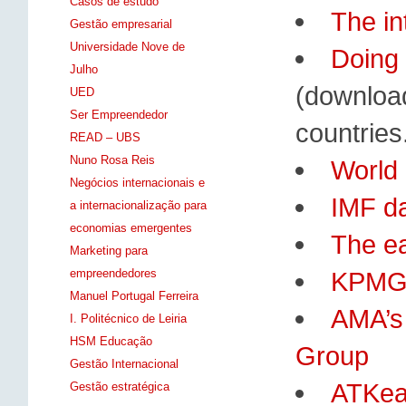
Casos de estudo
The in
Gestão empresarial
Universidade Nove de
Doing 
Julho
(download
UED
Ser Empreendedor
countries
READ – UBS
Nuno Rosa Reis
World
Negócios internacionais e
IMF da
a internacionalização para
economias emergentes
The ea
Marketing para
empreendedores
KPMG g
Manuel Portugal Ferreira
AMA’s 
I. Politécnico de Leiria
HSM Educação
Group
Gestão Internacional
ATKea
Gestão estratégica