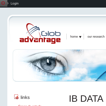
Login
home
our research
IB DATA
links